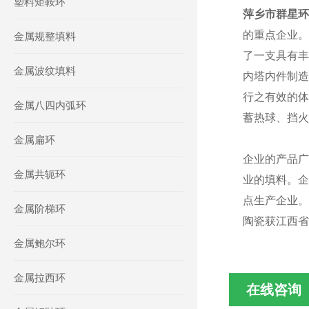
塑料矩鞍环
萍乡市群星环
的重点企业。
金属规整填料
了一支具有丰
金属波纹填料
内塔内件制造
行之有效的体
金属八四内弧环
蓄热球、挡火
金属扁环
企业的产品广
金属共轭环
业的填料。企
点生产企业
金属阶梯环
陶瓷获江西省
金属鲍尔环
金属拉西环
在线咨询