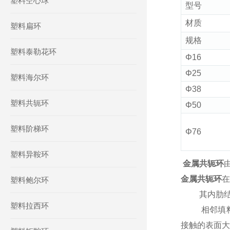
塑料空心球
型号
材质
塑料扁环
规格
塑料泰勒花环
Φ16
Φ25
塑料海尔环
Φ38
塑料共轭环
Φ50
塑料阶梯环
Φ76
塑料异鞍环
金属共轭环
金属共轭环
在
塑料鲍尔环
其内肋结构
塑料拉西环
相邻填料的
接触的表面大