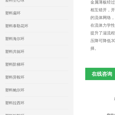
塑料空心球
金属薄板经过
相互错开，开
塑料扁环
的流体网络，
在流体力学性
塑料泰勒花环
提升了湍流程
塑料海尔环
压降可降低3
择。
塑料共轭环
塑料阶梯环
在线咨询
塑料异鞍环
塑料鲍尔环
塑料拉西环