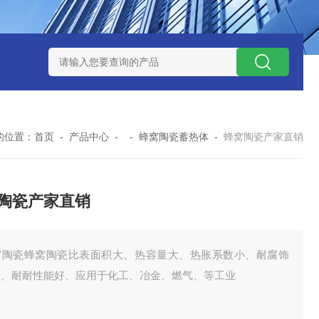
QX100031白色19规格塑料鲍尔环 耐高温 散装填料
蜂窝陶瓷
的位置：
首页
-
产品中心
- -
蜂窝陶瓷蓄热体
-
蜂窝陶瓷产家直销
陶瓷产家直销
窝陶瓷蜂窝陶瓷比表面积大、热容量大、热胀系数小、耐腐饰
强、耐耐性能好、应用于化工、冶金、燃气、等工业