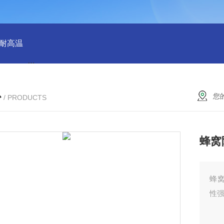
 耐高温
QX100033群星38规格塑料矩鞍环 散堆填料环保适用
心
您
/ PRODUCTS
蜂窝
蜂
性