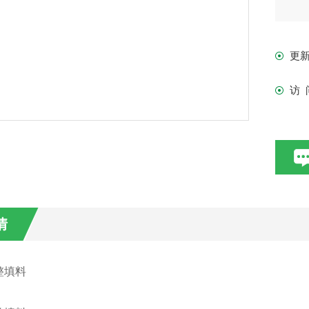
更
访 
情