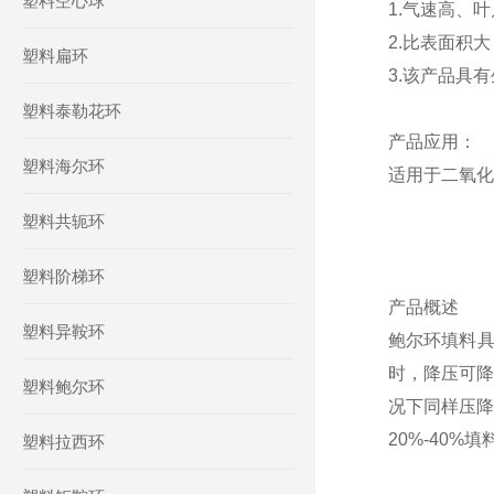
塑料空心球
1.气速高、
2.比表面积
塑料扁环
3.该产品具
塑料泰勒花环
产品应用：
塑料海尔环
适用于二氧化
塑料共轭环
塑料阶梯环
产品
概述
塑料异鞍环
鲍尔环填料
时，降压可降
塑料鲍尔环
况下同样压降
20%-40%
塑料拉西环