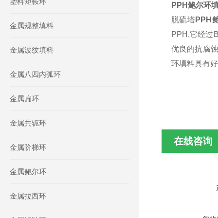
塑料矩鞍环
PPH鲍尔环
脱硫塔
PPH
金属规整填料
PPH,它经
优良的抗腐蚀
金属波纹填料
环填料具有好
金属八四内弧环
金属扁环
金属共轭环
在线咨询
金属阶梯环
金属鲍尔环
金属拉西环