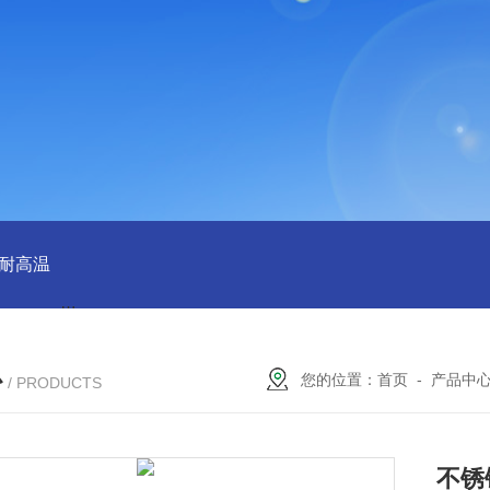
 耐高温
QX100033群星38规格塑料矩鞍环 散堆填料环保适用
心
您的位置：
首页
-
产品中
/ PRODUCTS
不锈