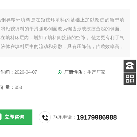
锈钢异鞍环填料是在矩鞍环填料的基础上加以改进的新型填
，将矩鞍填料的平滑弧形侧面改为锯齿形或纹纹凸起的侧面。
样在填料床层内，增加了填料间接触的空隙， 使之更有利于气
和液体在填料层中的流动和分散，具有压降低，传质效率高，
荷弹性大、抗污性好等特点。
新时间：
2026-04-07
厂商性质：
生产厂家
客服
电话
问 量：
953
扫码
加微信
19179986988
立即咨询
联系电话：