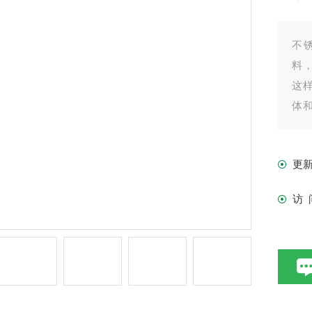
不
料
这
体
负
更
访 