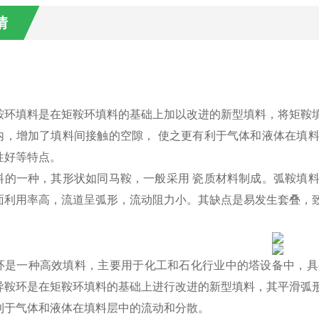
情
：
鞍环填料是在矩鞍环填料的基础上加以改进的新型填料，将矩鞍
内，增加了填料间接触的空隙，
使之更有利于气体和液体在填
性好等特点。
料的一种，其形状如同马鞍，一般采用
瓷质材料制成。弧鞍填
面利用率高，流道呈弧形，流动阻力小。其缺点是易发生套叠，
环
是一种高效填料，主要用于化工和石化行业中的塔设备中，具
异鞍环是在矩鞍环
填料的基础上进行改进的新型填料，其平滑弧
利于气体和液体在填料层中的流动和分散
。