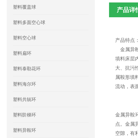
塑料覆盖球
产品详
塑料多面空心球
塑料空心球
产品特点
金属异
塑料扁环
填料床层
大、抗污
塑料泰勒花环
属鞍形填
塑料海尔环
流动，表
塑料共轭环
塑料阶梯环
金属异鞍
点。金属
塑料异鞍环
空隙，有