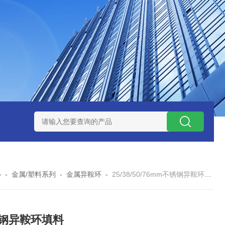
QX100031白色19规格塑料鲍尔环 耐高温 散装填料
蜂窝陶瓷
心
-
金属/塑料系列
-
金属异鞍环
-
25/38/50/76mm不锈钢异鞍环填料
钢异鞍环填料