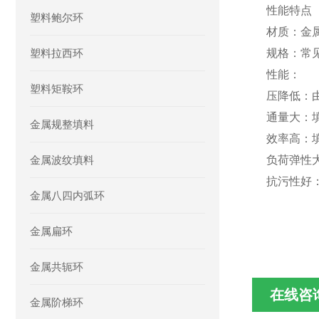
性能特点
塑料鲍尔环
材质
：金
塑料拉西环
规格
：常
性能
：
塑料矩鞍环
压降低
：
通量大
：
金属规整填料
效率高
：
金属波纹填料
负荷弹性
抗污性好
金属八四内弧环
金属扁环
金属共轭环
在线咨
金属阶梯环