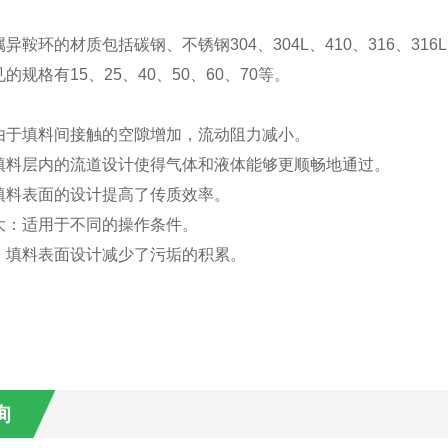
属异鞍环的材质包括碳钢、不锈钢
304
、
304L
、
410
、
316
、
316L
见的规格有
15
、
25
、
40
、
50
、
60
、
70
等
。
由于填料间接触的空隙增加，流动阻力减小。
填料层内的流道设计使得气体和液体能够更顺畅地通过。
填料表面的设计提高了传质效率。
大
：适用于不同的操作条件。
：填料表面设计减少了污垢的积累
。
询