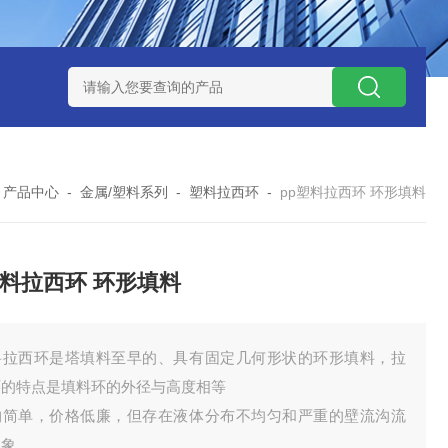
QX100031白色19规格塑料鲍尔环 耐高温 散装填料
蜂窝陶瓷
-
产品中心
-
金属/塑料系列
-
塑料拉西环
-
pp塑料拉西环 环形填料
塑料拉西环 环形填料
料拉西环是塔填料至早的、具有固定几何形状的环形填料，拉
环的特点是填料环的外径与高度相等
构简单，价格低廉，但存在液体分布不均匀和严重的壁流沟流
现象。