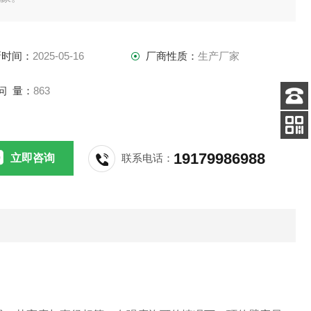
腐蚀也能耐王水和一切有机溶剂；耐气候塑料中的老化寿命；
滑具有塑料中至小的磨擦系数(0.04)；不粘性具有固体材料中
新时间：
2025-05-16
厂商性质：
生产厂家
小的表面张力而不粘附任何物质；无毒害具有生理惰性；优异
电气性能，是理想的C级绝缘材料。广泛应用在原子能、石油、
问 量：
863
客服
电话
扫码
19179986988
立即咨询
联系电话：
加微信