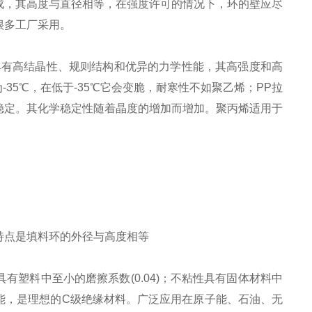
成，其高度与直径相等，在强度许可的情况下，环的壁应尽
很多工厂采用。
具有高结晶性、规则结构和优异的力学性能，其高强度和高
为
-35
℃，在低于
-35
℃它会变脆，耐寒性不如聚乙烯；
PP
拉
稳定。其化学稳定性随着晶度的增加而增加。聚丙烯适用于
特点是填料环的外径与高度相等
具有塑料中至小的磨擦系数
(0.04)
；不粘性具有固体材料中
能，是理想的
C
级绝缘材料。广泛应用在原子能、石油、无