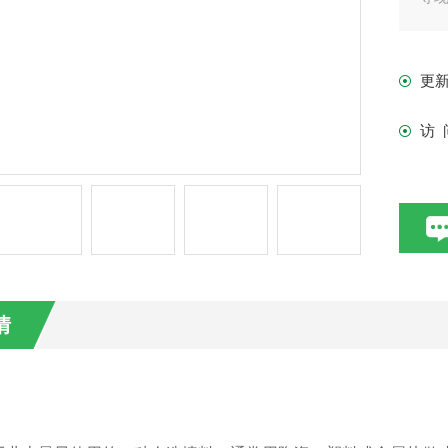
耐
高润
更
至
的
访 
情
：