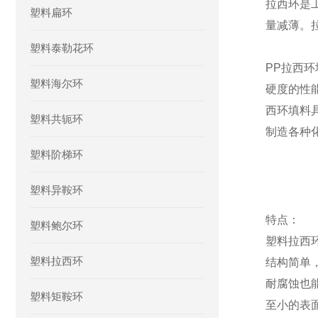
拉西环是
塑料扁环
量减薄。
塑料泰勒花环
PP
拉西环
塑料海尔环
硬度的性
西环填料
塑料共轭环
制造各种
塑料阶梯环
塑料异鞍环
特点：
塑料鲍尔环
塑料拉西
塑料拉西环
结构简单
耐腐蚀也
塑料矩鞍环
至小的表