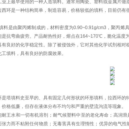
工业上最早使用的一种
人造填料
。通常用陶瓷
、
塑料或金属片做
拉西环
是
一种结构简单，制造容易，价格较低的填料，目前仍有
填料是由聚丙烯制成的，材料密度为
0.90~0.91g/cm3
，聚丙烯
能是抗弯曲疲劳。产品耐热性好，熔点在
164~170
℃，脆化温度
具有良好的化学稳定性。除了被侵蚀外，它对其他化学试剂相对
化工填料，具有良好的防腐效果。
环是塔填料史至早的、具有固定几何形状的环形填料，拉西环的
，价格低廉，但存在液体分布不均匀和严重的壁流沟流等现象。
能耐王水和一切有机溶剂；耐气候塑料中至的老化寿命；高润滑
面张力而不粘附任何物质；无毒害具有生理惰性；优异的电气性