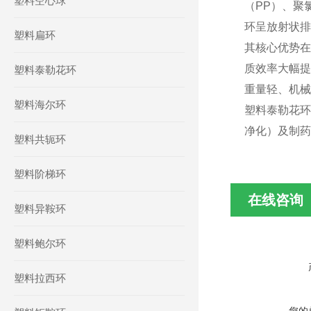
塑料空心球
（PP）、聚
环呈放射状排
塑料扁环
其核心优势在
质效率大幅提
塑料泰勒花环
重量轻、机械
塑料海尔环
塑料泰勒花环
净化）及制药
塑料共轭环
塑料阶梯环
在线咨询
塑料异鞍环
塑料鲍尔环
塑料拉西环