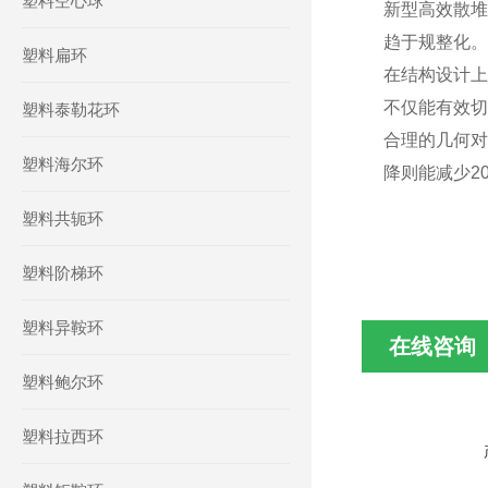
塑料空心球
新型高效散堆
趋于规整化。
塑料扁环
在结构设计上
不仅能有效切
塑料泰勒花环
合理的几何对
塑料海尔环
降则能减少20
塑料共轭环
塑料阶梯环
塑料异鞍环
在线咨询
塑料鲍尔环
塑料拉西环