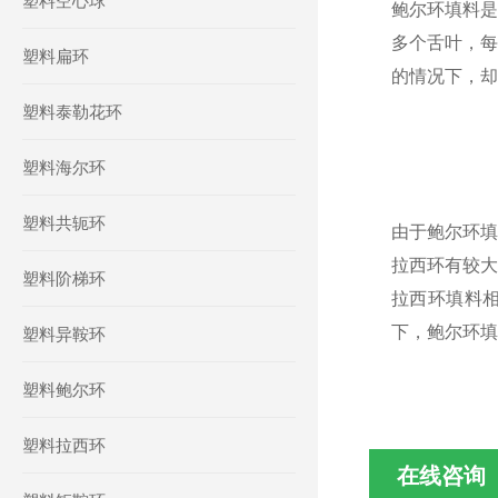
塑料空心球
鲍尔环填料
多个舌叶，每
塑料扁环
的情况下，却
塑料泰勒花环
塑料海尔环
塑料共轭环
由于鲍尔环填
拉西环有较大
塑料阶梯环
拉西环填料
下，鲍尔环填
塑料异鞍环
塑料鲍尔环
塑料拉西环
在线咨询