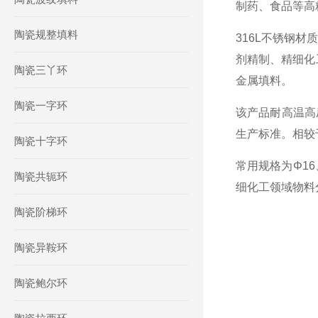
制药、食品等高
陶瓷规整填料
316L不锈钢
剂精制、精细化
陶瓷三丫环
金属填料。
陶瓷一字环
该产品耐高温高
生产标准。相较
陶瓷十字环
常用规格为Φ1
陶瓷共轭环
细化工领域物料
陶瓷阶梯环
陶瓷异鞍环
陶瓷鲍尔环