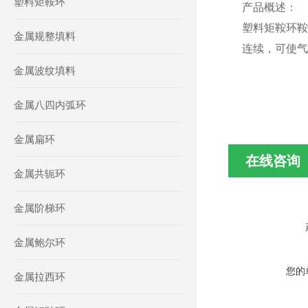
塑料矩鞍环
产品概述：
塑料矩鞍环鞍
金属规整填料
连续，可使气
金属波纹填料
金属八四内弧环
金属扁环
在线咨询
金属共轭环
金属阶梯环
金属鲍尔环
您的
金属拉西环