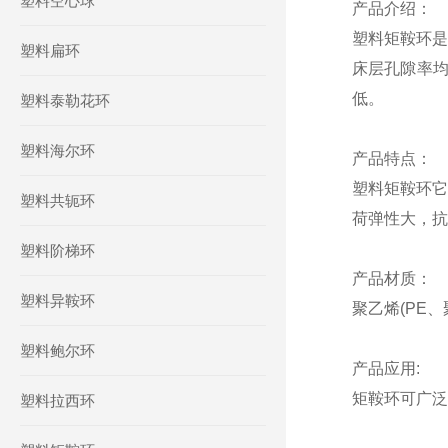
塑料空心球
产品介绍：
塑料矩鞍环是
塑料扁环
床层孔隙率
低。
塑料泰勒花环
塑料海尔环
产品特点：
塑料矩鞍环它
塑料共轭环
荷弹性大，抗
塑料阶梯环
产品材质：
塑料异鞍环
聚乙烯
(PE
塑料鲍尔环
产品应用
:
矩鞍环可广泛
塑料拉西环