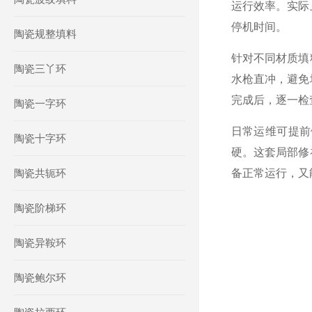
运行效率。实际
停机时间。
陶瓷规整填料
针对不同材质填
陶瓷三丫环
水枪直冲，避免
完成后，逐一检
陶瓷一字环
日常运维可提前
陶瓷十字环
硬。这套局部修
陶瓷共轭环
备正常运行，又
陶瓷阶梯环
陶瓷异鞍环
陶瓷鲍尔环