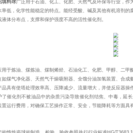
铝填料球
广泛用于石油、化工、化肥、天然气及环保等行业，作
水率低，化学性能稳定的特点。能经受酸、碱及其他有机溶剂的
或液体分布点，支撑和保护强度不高的活性催化剂。
应用于炼油、煤炼油、煤制烯烃、石油化工、化肥、甲醇、二甲
（如煤气净化器、天然气干燥吸附器、全馏分油加氢装置、合成
产品具有使塔处理效率高、压降减少、流量增大，并使反应器操
护了催化剂不被油品中的杂质污染导致催化剂结焦、中毒，延长
装置运行费用，对确保工艺操作正常、安全，节能降耗等方面具
产的惰性瓷球的制造、检验、验收参照执行行业标准
HG/T3683.1