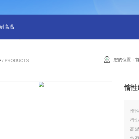
 耐高温
QX100033群星38规格塑料矩鞍环 散堆填料环保适用
心
您的位置：
/ PRODUCTS
惰性
惰
行
高
他