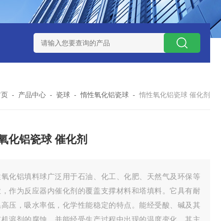
QX100031白色19规格塑料鲍尔环 耐高温 散装填料
蜂窝陶瓷
首页
-
产品中心
-
瓷球
-
惰性氧化铝瓷球
-
惰性氧化铝瓷球 催化剂
氧化铝瓷球 催化剂
性氧化铝填料球广泛用于石油、化工、化肥、天然气及环保等
业，作为反应器内催化剂的覆盖支撑材料和塔填料。它具有耐
温高压，吸水率低，化学性能稳定的特点。能经受酸、碱及其
有机溶剂的腐蚀，并能经受生产过程中出现的温度变化。其主