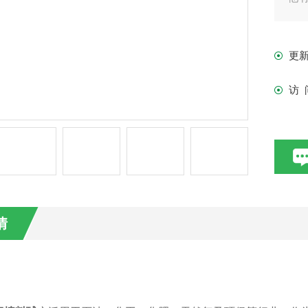
要
化
更
访 
情