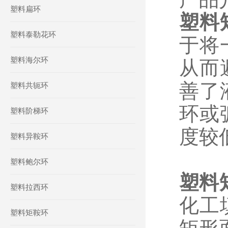
塑料扁环
塑料
塑料泰勒花环
于将
塑料海尔环
从而
善了
塑料共轭环
环或
塑料阶梯环
度较
塑料异鞍环
塑料鲍尔环
塑料
塑料拉西环
化工
塑料矩鞍环