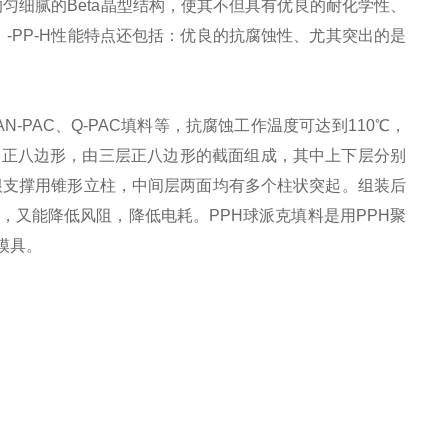
匀细腻的Beta晶型结构，使其不但具有优良的耐化学性、
a）-PP-H性能特点还包括：优良的抗腐蚀性、尤其突出的是
-PAC、Q-PAC填料等，抗腐蚀工作温度可达到110℃，
截面是正八边形，由三层正八边形的截面组成，其中上下层分别
根支撑用锥形立柱，中间层两面均有多个柱状突起。组装后
应，又能降低风阻，降低电耗。PPH球派克填料是用PPH聚
模具。