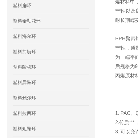
烯材料中
塑料扁环
***性以
耐长期蠕
塑料泰勒花环
塑料海尔环
PPH聚
***性，
塑料共轭环
为一端平
后规格为9
塑料阶梯环
丙烯原材料
塑料异鞍环
塑料鲍尔环
塑料拉西环
1. PA
2.传质*
塑料矩鞍环
3. 可以