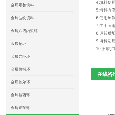
4.填料
金属规整填料
5.填料
金属波纹填料
6.使用
7.由于
金属八四内弧环
8.运转
9.填料
金属扁环
10.旧塔
金属共轭环
金属阶梯环
在线咨
金属鲍尔环
金属拉西环
金属矩鞍环