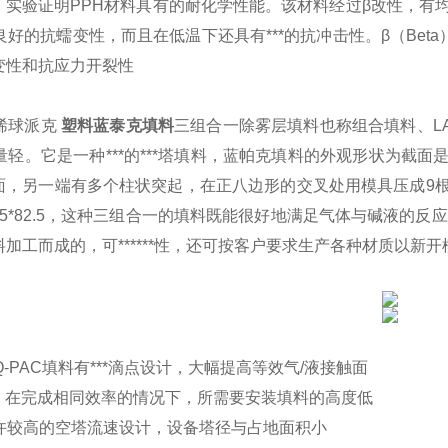
，实验证明PPH材料具有的耐化学性能。该材料经过β改性，有均
及良好的抗蠕变性，而且在低温下还具有***的抗冲击性。β（Bet
变性和抗应力开裂性
丙烯球派克
塑料蓝泰克填料
三组合一除雾层填料也称组合填料、LAN
质量轻。它是一种***的***塔填料，蓝帕克填料的外观形状为
面，另一端有多个柱状突起，在正八边形的交叉处用模具压成9
5*82.5，这种三组合一的填料既能很好地满足气体与碱液的反
加工而成的，可******性，还可按客户要求生产各种材质以新开
C、Q-PAC填料有***滴点设计，大幅提高等效气/液接触面
**，在完成相同效率的情况下，所需要安装填料的高度低
允许较高的空塔流速设计，设备塔径与占地面积小