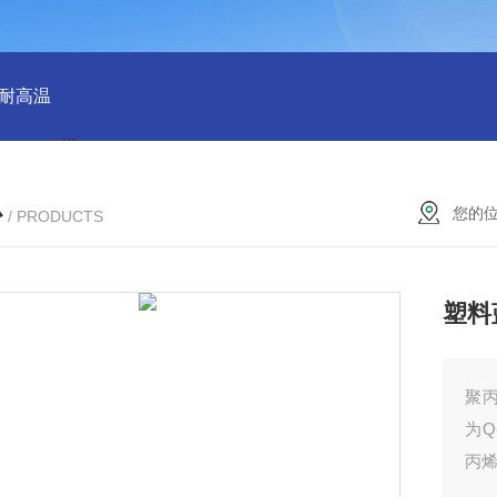
 耐高温
QX100033群星38规格塑料矩鞍环 散堆填料环保适用
心
您的
/ PRODUCTS
塑料
聚
为
丙