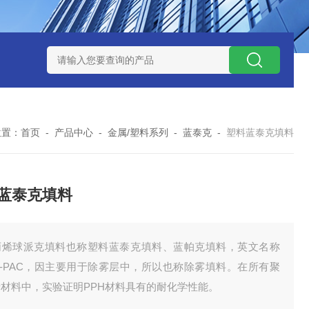
QX100031白色19规格塑料鲍尔环 耐高温 散装填料
蜂窝陶瓷
位置：
首页
-
产品中心
-
金属/塑料系列
-
蓝泰克
-
塑料蓝泰克填料
蓝泰克填料
丙烯球派克填料也称塑料蓝泰克填料、蓝帕克填料，英文名称
Q-PAC，因主要用于除雾层中，所以也称除雾填料。在所有聚
烯材料中，实验证明PPH材料具有的耐化学性能。