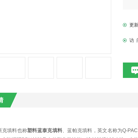
更
访 
情
派克填料也称
塑料蓝
泰克
填料
、蓝帕克填料，英文名称为
Q-P