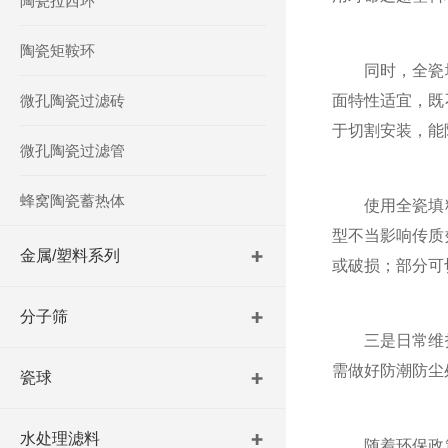
陶瓷拉西环
陶瓷矩鞍环
同时，全瓷填
微孔陶瓷过滤砖
面特性适宜，既
于切割安装，能
微孔陶瓷过滤管
蜂窝陶瓷蓄热体
使用全瓷填料
型不当影响传质
金属/塑料系列
或破损；部分可
分子筛
三是日常维护
需做好防潮防尘
瓷球
水处理滤料
随着环保政策