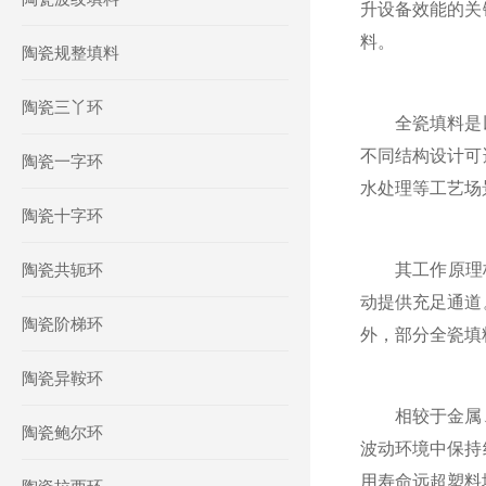
升设备效能的关
料。
陶瓷规整填料
陶瓷三丫环
全瓷填料是以
不同结构设计可
陶瓷一字环
水处理等工艺场
陶瓷十字环
陶瓷共轭环
其工作原理核心
动提供充足通道
陶瓷阶梯环
外，部分全瓷填
陶瓷异鞍环
相较于金属、
陶瓷鲍尔环
波动环境中保持
用寿命远超塑料