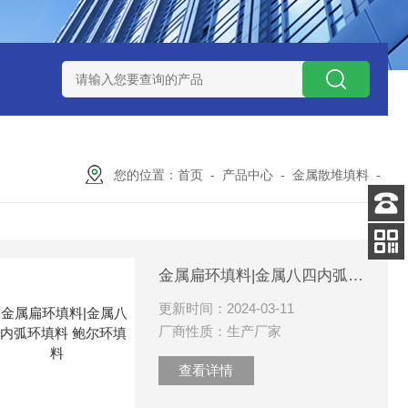
QX100031白色19规格塑料鲍尔环 耐高温 散装填料
蜂窝陶瓷
您的位置：
首页
-
产品中心
-
金属散堆填料
-
客服
电话
扫码
金属扁环填料|金属八四内弧环填料 鲍尔环填料
加微信
更新时间：2024-03-11
厂商性质：生产厂家
查看详情