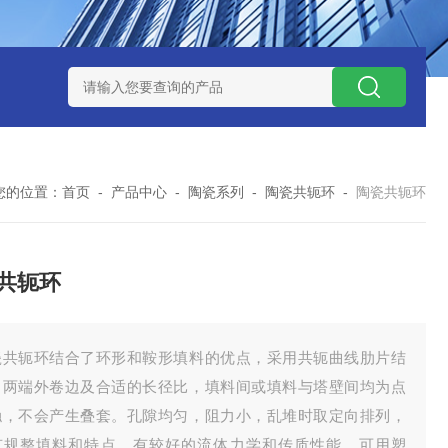
QX100031白色19规格塑料鲍尔环 耐高温 散装填料
蜂窝陶瓷
您的位置：
首页
-
产品中心
-
陶瓷系列
-
陶瓷共轭环
-
陶瓷共轭环
共轭环
瓷共轭环结合了环形和鞍形填料的优点，采用共轭曲线肋片结
，两端外卷边及合适的长径比，填料间或填料与塔壁间均为点
触，不会产生叠套。孔隙均匀，阻力小，乱堆时取定向排列，
有规整填料和特点。有较好的流体力学和传质性能。可用塑