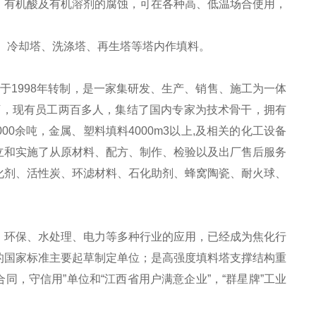
、有机酸及有机溶剂的腐蚀，可在各种高、低温场合使用，
、冷却塔、洗涤塔、再生塔等塔内作填料。
业于
1998年转制，是一家集研发、生产、销售、施工为一体
0余万，现有员工两百多人，集结了国内专家为技术骨干，拥有
0余吨，金属、塑料填料4000m3以上,及相关的化工设备
立和实施了从原材料、配方、制作、检验以及出厂售后服务
化剂、活性炭、环滤材料、石化助剂、蜂窝陶瓷、耐火球、
、环保、水处理、电力等多种行业的应用，已经成为焦化行
的国家标准主要起草制定单位；是高强度填料塔支撑结构重
“重合同，守信用”单位和“江西省用户满意企业”，“群星牌”工业