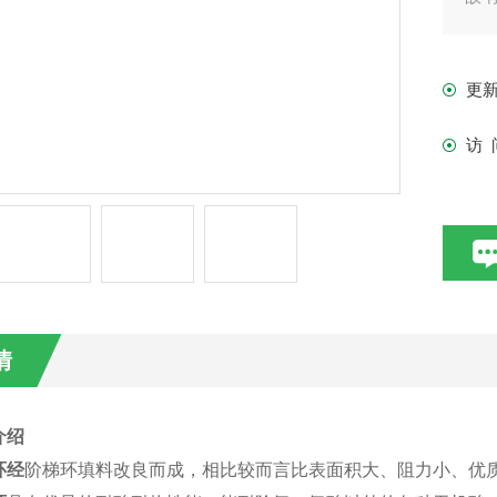
料
更
访 
情
介绍
环经
阶梯环填料改良而成，相比较而言比表面积大、阻力小、优