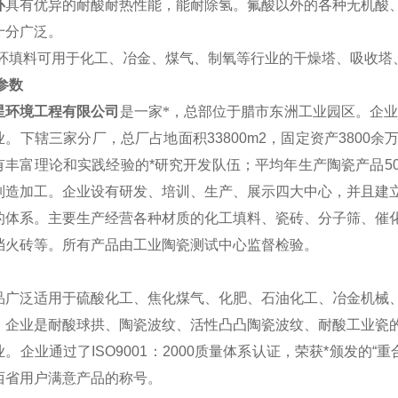
环
具有优异的耐酸耐热性能，能耐除氢。氟酸以外的各种无机酸
十分广泛。
环填料可用于化工、冶金、煤气、制氧等行业的干燥塔、吸收塔
参数
星环境工程有限公司
是一家*，总部位于腊市东洲工业园区。企
业。下辖三家分厂，总厂占地面积33800m2，固定资产380
丰富理论和实践经验的*研究开发队伍；平均年生产陶瓷产品500
制造加工。企业设有研发、培训、生产、展示四大中心，并且建
的体系。主要生产经营各种材质的化工填料、瓷砖、分子筛、催
挡火砖等。所有产品由工业陶瓷测试中心监督检验。
品广泛适用于硫酸化工、焦化煤气、化肥、石油化工、冶金机械
。企业是耐酸球拱、陶瓷波纹、活性凸凸陶瓷波纹、耐酸工业瓷
业。企业通过了
ISO9001：2000质量体系认证，荣获*颁发的
西省用户满意产品的称号。