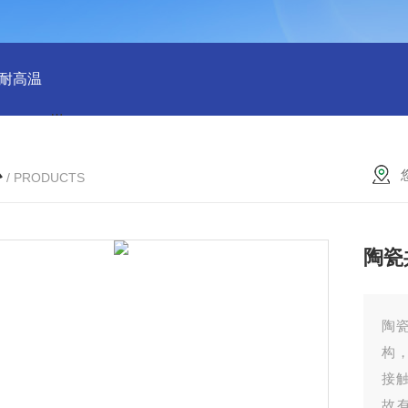
 耐高温
QX100033群星38规格塑料矩鞍环 散堆填料环保适用
心
/ PRODUCTS
陶瓷
陶
构
接
故