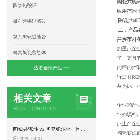
陶瓷共轭
陶瓷矩鞍环
应用范围
陶瓷共轭
微孔陶瓷过滤砖
二，产品
微孔陶瓷过滤管
萍乡市群
的重点企
蜂窝陶瓷蓄热体
了一支具有
内塔内件
查看全部产品 >>
行之有效
蓄热球、
相关文章
企业的产
RELATED ARTICLES
业的填料
点生产企
陶瓷共轭环 vs 陶瓷鲍尔环：同是高效填料，该怎么选？
陶瓷获江
2026-04-01