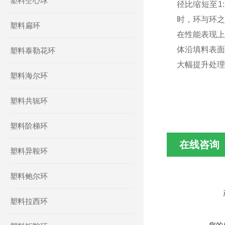
塑料空心球
径比缩短至1
时，环与环之
塑料扁环
在性能表现上
体沿填料表面
塑料泰勒花环
大幅提升处理
塑料海尔环
塑料共轭环
塑料阶梯环
在线咨询
塑料异鞍环
塑料鲍尔环
塑料拉西环