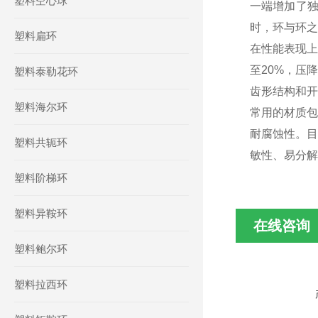
塑料空心球
一端增加了
时，环与环之
塑料扁环
在性能表现上
至20%，压
塑料泰勒花环
齿形结构和开
塑料海尔环
常用的材质包
耐腐蚀性。目
塑料共轭环
敏性、易分解
塑料阶梯环
塑料异鞍环
在线咨询
塑料鲍尔环
塑料拉西环