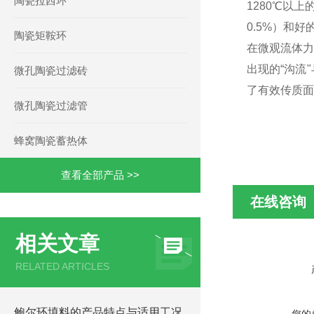
陶瓷拉西环
1280℃以
0.5%）和
陶瓷矩鞍环
在微观流体力
出现的“沟流
微孔陶瓷过滤砖
了有效传质面
微孔陶瓷过滤管
蜂窝陶瓷蓄热体
查看全部产品 >>
在线咨询
相关文章
RELATED ARTICLES
鲍尔环填料的产品特点与适用工况