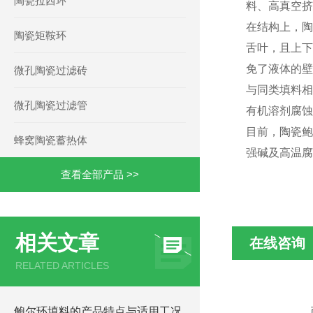
陶瓷拉西环
料、高真空挤
在结构上，陶
陶瓷矩鞍环
舌叶，且上下
免了液体的壁
微孔陶瓷过滤砖
与同类填料相
微孔陶瓷过滤管
有机溶剂腐蚀
目前，陶瓷鲍
蜂窝陶瓷蓄热体
强碱及高温腐
查看全部产品 >>
相关文章
在线咨询
RELATED ARTICLES
鲍尔环填料的产品特点与适用工况