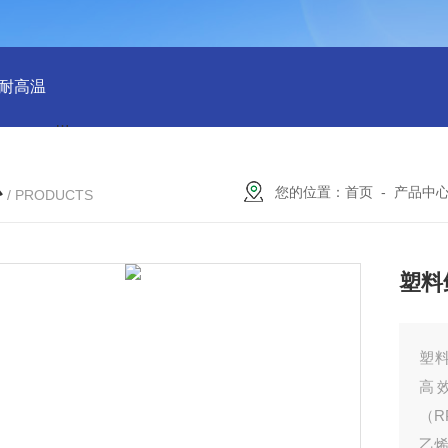
 耐高温
QX100033群星38规格塑料矩鞍环 散堆填料环保适用
心
您的位置：
首页
-
产品中
/ PRODUCTS
塑料
塑料
高
（R
乙