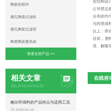
在结构设
陶瓷矩鞍环
占环壁总
分布的均
微孔陶瓷过滤砖
与同类填
微孔陶瓷过滤管
以上；而
目前，塑
蜂窝陶瓷蓄热体
塔、解吸
查看全部产品 >>
相关文章
在线咨
RELATED ARTICLES
鲍尔环填料的产品特点与适用工况
2026-03-19