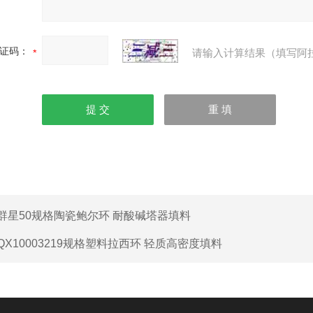
证码：
请输入计算结果（填写阿
群星50规格陶瓷鲍尔环 耐酸碱塔器填料
QX10003219规格塑料拉西环 轻质高密度填料