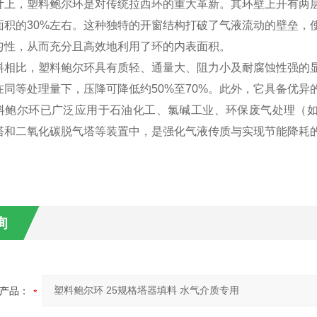
计上，塑料鲍尔环是对传统拉西环的重大革新。其环壁上开有两
面积的30%左右。这种独特的开窗结构打破了气液流动的壁垒，
匀性，从而充分且高效地利用了环的内表面积。
料相比，塑料鲍尔环具有质轻、通量大、阻力小及耐腐蚀性强的显
在同等处理量下，压降可降低约50%至70%。此外，它具备优
料鲍尔环已广泛应用于石油化工、氯碱工业、环保废气处理（如
塔和二氧化碳脱气塔等装置中，是强化气液传质与实现节能降耗
询
产品：