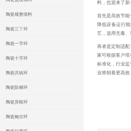
料，也迎来了新
陶瓷规整填料
首先是高效节能
降低设备运行能
陶瓷三丫环
艺，选用无毒、
陶瓷一字环
再者是定制适配
家可根据客户塔
陶瓷十字环
标准化，行业监
陶瓷共轭环
业将朝着更高效
陶瓷阶梯环
陶瓷异鞍环
陶瓷鲍尔环