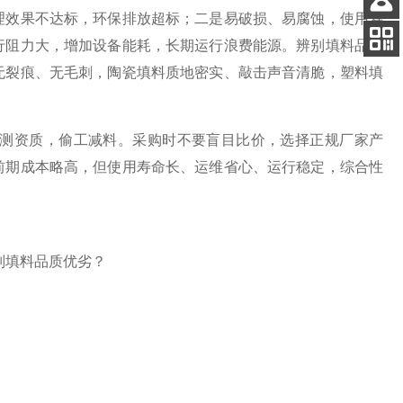
理效果不达标，环保排放超标；二是易破损、易腐蚀，使用寿
客服
行阻力大，增加设备能耗，长期运行浪费能源。辨别填料品质
电话
扫码
无裂痕、无毛刺，陶瓷填料质地密实、敲击声音清脆，塑料填
加微信
测资质，偷工减料。采购时不要盲目比价，选择正规厂家产
前期成本略高，但使用寿命长、运维省心、运行稳定，综合性