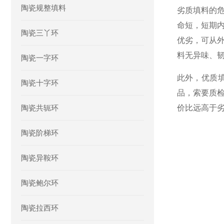
陶瓷规整填料
劣质填料的
命短，短期
陶瓷三丫环
优劣，可从
料无异味、
陶瓷一字环
此外，优质
陶瓷十字环
品，索要质
陶瓷共轭环
价比远高于
陶瓷阶梯环
陶瓷异鞍环
陶瓷鲍尔环
陶瓷拉西环