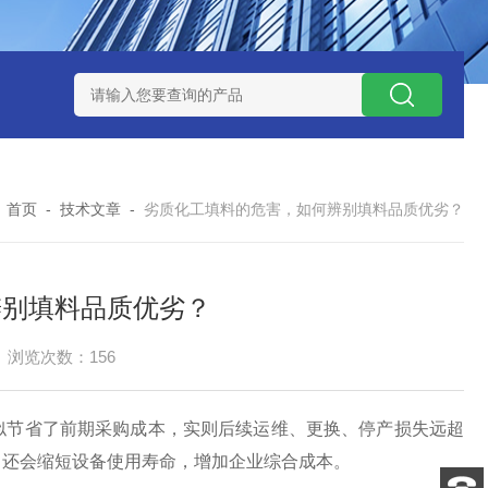
QX100031白色19规格塑料鲍尔环 耐高温 散装填料
蜂窝陶瓷
：
首页
-
技术文章
-
劣质化工填料的危害，如何辨别填料品质优劣？
辨别填料品质优劣？
浏览次数：156
似节省了前期采购成本，实则后续运维、更换、停产损失远超
，还会缩短设备使用寿命，增加企业综合成本。