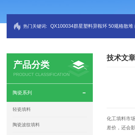
热门关键词:
QX100034群星塑料异鞍环 50规格散堆
技术文
产品分类
PRODUCT CLASSIFICATION
陶瓷系列
轻瓷填料
化工填料市
陶瓷波纹填料
差价，还会