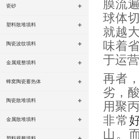
膜流
瓷砂
球体
塑料散堆填料
就越
味着
陶瓷波纹填料
于运
金属规整填料
再者，
蜂窝陶瓷蓄热体
劣，
陶瓷散堆填料
用聚丙
非常
金属散堆填料
山。
塑料规整填料