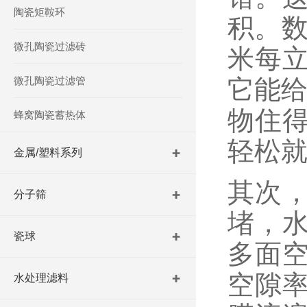
陶瓷矩鞍环
积。数
微孔陶瓷过滤砖
米每
微孔陶瓷过滤管
它能给
物住
蜂窝陶瓷蓄热体
轻松就
金属/塑料系列
其次，
分子筛
堵，
瓷球
多面
空隙率
水处理滤料