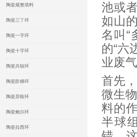
池或
陶瓷规整填料
如山
陶瓷三丫环
名叫“
陶瓷一字环
的“六
陶瓷十字环
业废气
陶瓷共轭环
首先，
陶瓷阶梯环
微生物
陶瓷异鞍环
料的
陶瓷鲍尔环
半球
陶瓷拉西环
错。