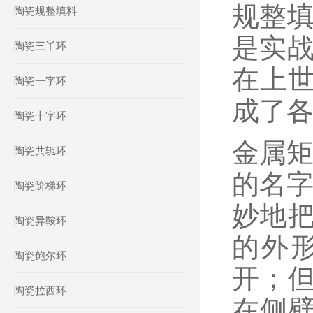
规整填
陶瓷规整填料
是实战
陶瓷三丫环
在上世
陶瓷一字环
成了各
陶瓷十字环
金属矩
陶瓷共轭环
的名字
陶瓷阶梯环
妙地
陶瓷异鞍环
的外
陶瓷鲍尔环
开；
陶瓷拉西环
在侧