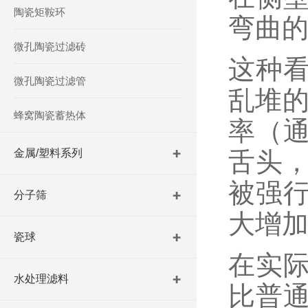
陶瓷矩鞍环
弯曲
微孔陶瓷过滤砖
这种
微孔陶瓷过滤管
乱堆的
蜂窝陶瓷蓄热体
率（通
金属/塑料系列
舌头
被强
分子筛
大增
瓷球
在实
水处理滤料
比普通