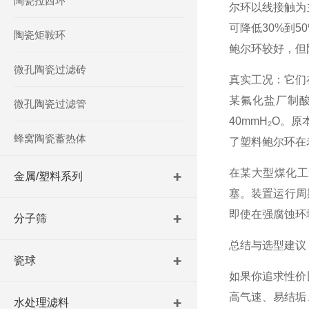
陶瓷拉西环
尔环以线接触为
可降低30%到
陶瓷矩鞍环
鲍尔环较好，但
微孔陶瓷过滤砖
真实工况：它们
某氟化盐厂制酸
微孔陶瓷过滤管
40mmH₂O。
蜂窝陶瓷蓄热体
了塑料鲍尔环在
在某大型煤化工
金属/塑料系列
塞。装置运行周
即使在强腐蚀环
分子筛
总结与选型建议
瓷球
如果你追求性价
高气速、易结垢
水处理滤料