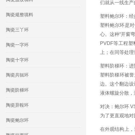
们就从一线生产
陶瓷规整填料
塑料鲍尔环：经
塑料鲍尔环是对
陶瓷三丫环
心。这种“开窗
PVDF等工程
陶瓷一字环
上；在同等处理
陶瓷十字环
塑料阶梯环：进
陶瓷共轭环
塑料阶梯环被誉
边。这个翻边设
陶瓷阶梯环
液体螺旋分散，
陶瓷异鞍环
对决：鲍尔环 V
为了更直观地对
陶瓷鲍尔环
在外观结构上，